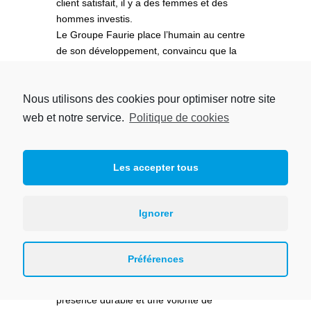
client satisfait, il y a des femmes et des
hommes investis.
Le Groupe Faurie place l’humain au centre
de son développement, convaincu que la
transmission des savoir-faire, la
reconnaissance des talents et l’implication
Nous utilisons des cookies pour optimiser notre site
des équipes sont les véritables leviers de
réussite.
web et notre service.
Politique de cookies
Former, accompagner, faire grandir : ces
engagements structurent la vision du Groupe
et préparent l’avenir. Investir dans les
Les accepter tous
compétences d’aujourd’hui, c’est bâtir les
succès de demain.
Ignorer
Un ancrage territorial fort
Acteur économique engagé, le Groupe
Préférences
Faurie entretient un lien étroit avec son
territoire. Cet attachement se traduit par une
présence durable et une volonté de