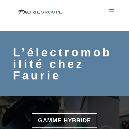
L’électromob
ilité chez
Faurie
GAMME HYBRIDE