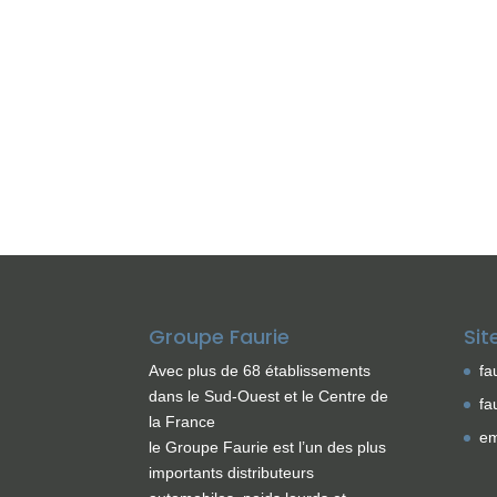
Groupe Faurie
Sit
Avec plus de 68 établissements
fa
dans le Sud-Ouest et le Centre de
fa
la France
em
le Groupe Faurie est l’un des plus
importants distributeurs