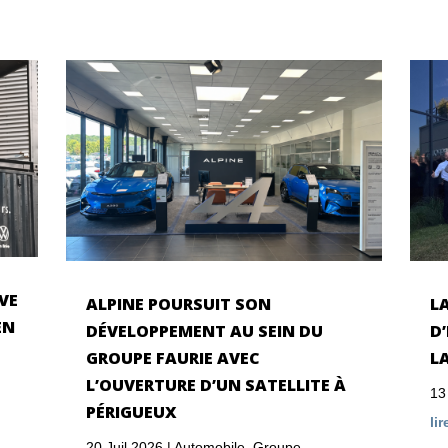
VE
ALPINE POURSUIT SON
L
EN
DÉVELOPPEMENT AU SEIN DU
D
GROUPE FAURIE AVEC
L
L’OUVERTURE D’UN SATELLITE À
13
PÉRIGUEUX
lir
20 Juil 2026
|
Automobile
,
Groupe