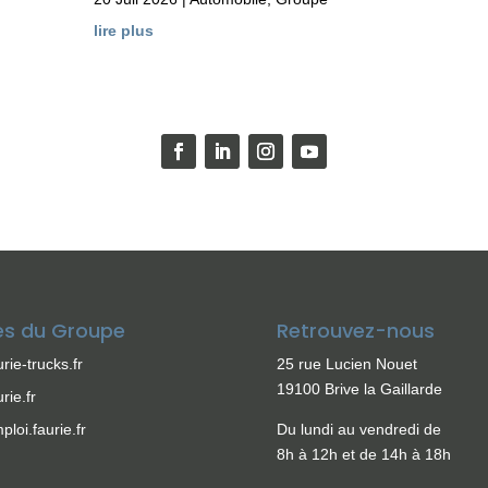
lire plus
es du Groupe
Retrouvez-nous
urie-trucks.fr
25 rue Lucien Nouet
19100 Brive la Gaillarde
urie.fr
ploi.faurie.fr
Du lundi au vendredi de
8h à 12h et de 14h à 18h