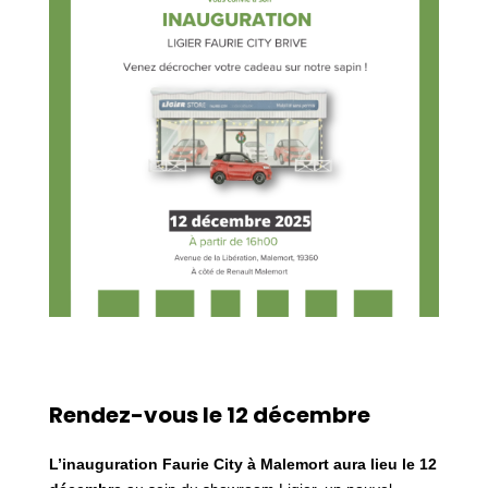
Rendez-vous le 12 décembr
e
L’inauguration Faurie City à Malemort aura lieu le 12